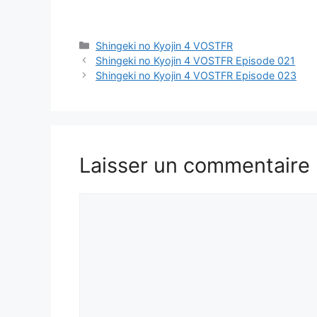
Catégories
Shingeki no Kyojin 4 VOSTFR
Shingeki no Kyojin 4 VOSTFR Episode 021
Shingeki no Kyojin 4 VOSTFR Episode 023
Laisser un commentaire
Commentaire