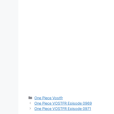
Catégories
One Piece Vostfr
One Piece VOSTFR Episode 0969
One Piece VOSTFR Episode 0971