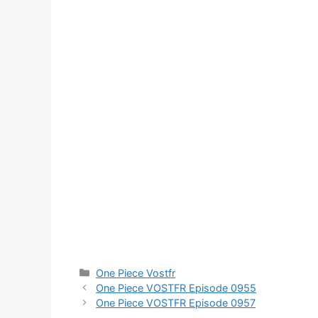
Catégories
One Piece Vostfr
One Piece VOSTFR Episode 0955
One Piece VOSTFR Episode 0957