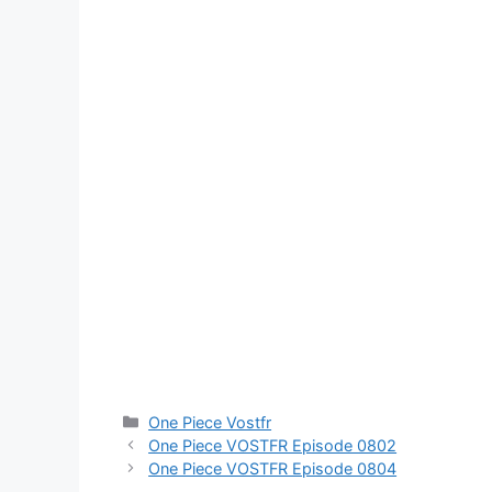
Catégories
One Piece Vostfr
One Piece VOSTFR Episode 0802
One Piece VOSTFR Episode 0804