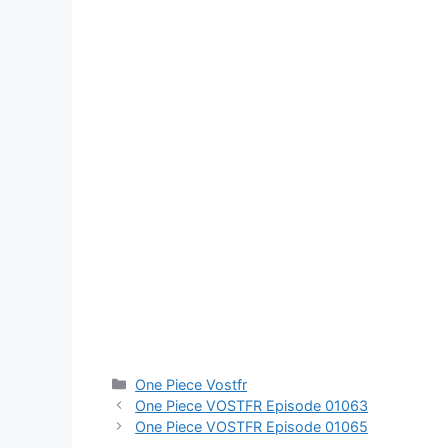
Catégories
One Piece Vostfr
One Piece VOSTFR Episode 01063
One Piece VOSTFR Episode 01065