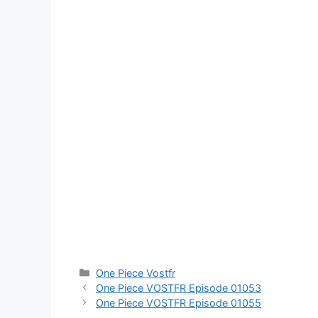
Catégories
One Piece Vostfr
One Piece VOSTFR Episode 01053
One Piece VOSTFR Episode 01055